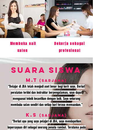
Membuka nail
Bekerja sebagai
salon
profesional
Suara siswa
M.T
(Sarjana)
“Belajar di JBA telah menjadi aset besar bagi karir saya. Berkat
peralatan terkini dan instruktur berpengalaman, saya dapat
menguasai teknik kecantikan dengan baik. Saya sekarang
membuka salon sendiri dan setiap hari terasa memuaskan.”
K.S
(Sarjana)
“Berkat apa yang saya pelajari di JBA, saya mendapatkan
kepercayaan diri sebagai seorang penata rambut. Terutama pada