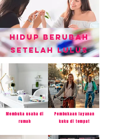
Hidup berubah
setelah lulus
Membuka usaha di
Pembukaan layanan
rumah
kuku di tempat