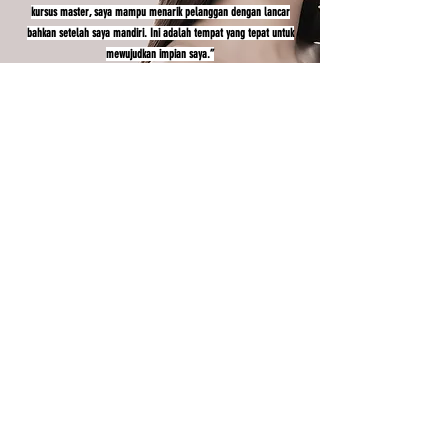
kursus master, saya mampu menarik pelanggan dengan lancar
bahkan setelah saya mandiri. Ini adalah tempat yang tepat untuk
mewujudkan impian saya.”
R.T
(siswa saat ini)
"Kurikulum JBA praktis dan sangat memuaskan. Kelas setiap hari
menyenangkan, dan membuat saya ingin menjadi seorang
profesional sesegera mungkin. Instrukturnya juga sangat baik, dan
ini merupakan lingkungan di mana Anda dapat bertanya."
GALERI