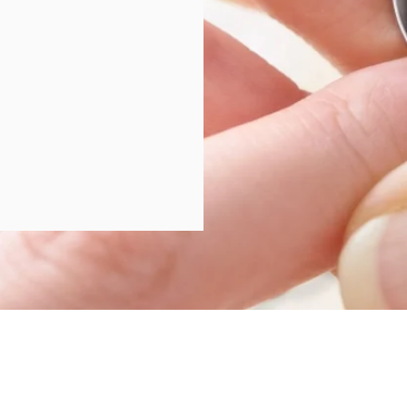
persyaratan layanan
Kebijakan pribadi