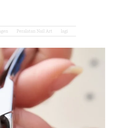
Agency Log In
agen
Peralatan Nail Art
lagi