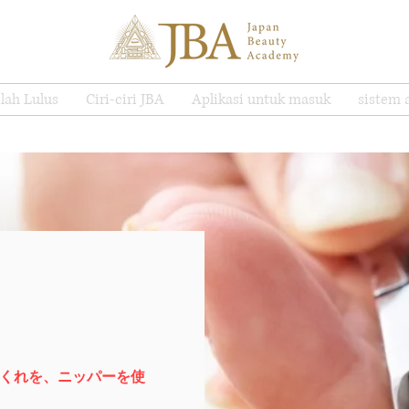
lah Lulus
Ciri-ciri JBA
Aplikasi untuk masuk
sistem 
くれを、ニッパーを使